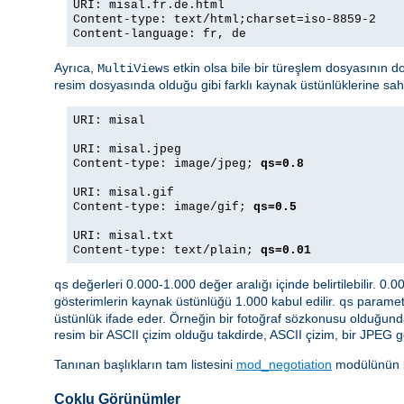
URI: misal.fr.de.html
Content-type: text/html;charset=iso-8859-2
Content-language: fr, de
Ayrıca,
etkin olsa bile bir türeşlem dosyasının d
MultiViews
resim dosyasında olduğu gibi farklı kaynak üstünlüklerine sa
URI: misal
URI: misal.jpeg
Content-type: image/jpeg;
qs=0.8
URI: misal.gif
Content-type: image/gif;
qs=0.5
URI: misal.txt
Content-type: text/plain;
qs=0.01
değerleri 0.000-1.000 değer aralığı içinde belirtilebilir. 0.
qs
gösterimlerin kaynak üstünlüğü 1.000 kabul edilir.
parametr
qs
üstünlük ifade eder. Örneğin bir fotoğraf sözkonusu olduğund
resim bir ASCII çizim olduğu takdirde, ASCII çizim, bir JPEG g
Tanınan başlıkların tam listesini
mod_negotiation
modülünün be
Çoklu Görünümler