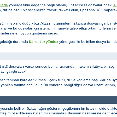
yönergesinin değerine bağlı olarak)
dosyalarındaki
ride
.htaccess
<
n, dizine özgü bir seçenektir. Yalnız, dikkatli olun,
yapara
Options All
ğinin etkin olduğu
dizininden
dosyası için bir i
/bir/dizin
filanca
tarar ve bu dosyalar için istemcinin ismiyle talep ettiği ortam türlerini v
nimlerine en uygun gösterimi seçer.
 çalıştığı durumda
yönergesi ile belirtilen dosya için de
DirectoryIndex
dosyaları varsa sunucu bunlar arasından hakem sıfatıyla bir seçim
tml3
ı çalıştıracaktır.
dan tanınan karakter kümesi, içerik türü, dil ve kodlama başlıklarına uy
yapılan tanıma bağlı olur. Bu yönerge hangi diğer dosya uzantılarının,
yesinde belli bir özkaynağın gösterim çeşitlerinin bir listesini elde etti
laşım özelliklerinin kullanımı sırasında uzlaşımın nasıl yerine getirileceği 