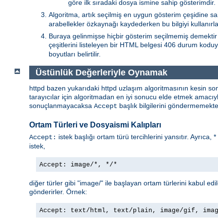
göre ilk sıradaki dosya ismine sahip gösterimdir.
Algoritma, artık seçilmiş en uygun gösterim çeşidine sa
arabellekler özkaynağı kaydederken bu bilgiyi kullanırlar
Buraya gelinmişse hiçbir gösterim seçilmemiş demektir 
çeşitlerini listeleyen bir HTML belgesi 406 durum koduy
boyutları belirtilir.
Üstünlük Değerleriyle Oynamak
httpd bazen yukarıdaki httpd uzlaşım algoritmasının kesin so
tarayıcılar için algoritmadan en iyi sonucu elde etmek amacı
sonuçlanmayacaksa
başlık bilgilerini göndermemekted
Accept
Ortam Türleri ve Dosyaismi Kalıpları
istek başlığı ortam türü tercihlerini yansıtır. Ayrıca, 
Accept:
istek,
Accept: image/*, */*
diğer türler gibi "image/" ile başlayan ortam türlerini kabul edi
gönderirler. Örnek:
Accept: text/html, text/plain, image/gif, ima