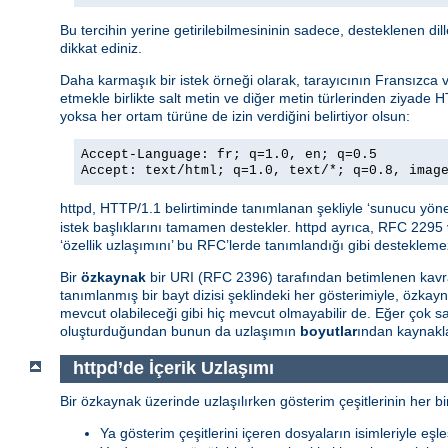
Bu tercihin yerine getirilebilmesininin sadece, desteklenen di
dikkat ediniz.
Daha karmaşık bir istek örneği olarak, tarayıcının Fransızca ve 
etmekle birlikte salt metin ve diğer metin türlerinden ziyade H
yoksa her ortam türüne de izin verdiğini belirtiyor olsun:
Accept-Language: fr; q=1.0, en; q=0.5
Accept: text/html; q=1.0, text/*; q=0.8, imag
httpd, HTTP/1.1 belirtiminde tanımlanan şekliyle ‘sunucu yöne
istek başlıklarını tamamen destekler. httpd ayrıca, RFC 2295 
‘özellik uzlaşımını’ bu RFC’lerde tanımlandığı gibi destekleme
Bir
özkaynak
bir URI (RFC 2396) tarafından betimlenen kavra
tanımlanmış bir bayt dizisi şeklindeki her gösterimiyle, özkay
mevcut olabileceği gibi hiç mevcut olmayabilir de. Eğer çok
oluşturduğundan bunun da uzlaşımın
boyutlar
ından kaynakla
httpd’de İçerik Uzlaşımı
Bir özkaynak üzerinde uzlaşılırken gösterim çeşitlerinin her bir
Ya gösterim çeşitlerini içeren dosyaların isimleriyle eşle