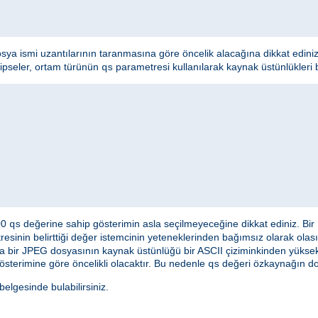
osya ismi uzantılarının taranmasına göre öncelik alacağına dikkat edini
hipseler, ortam türünün
parametresi kullanılarak kaynak üstünlükleri bel
qs
000
değerine sahip gösterimin asla seçilmeyeceğine dikkat ediniz. Bir
qs
esinin belirttiği değer istemcinin yeteneklerinden bağımsız olarak olası
a bir JPEG dosyasının kaynak üstünlüğü bir ASCII çiziminkinden yüksek 
österimine göre öncelikli olacaktır. Bu nedenle
değeri özkaynağın doğ
qs
lgesinde bulabilirsiniz.