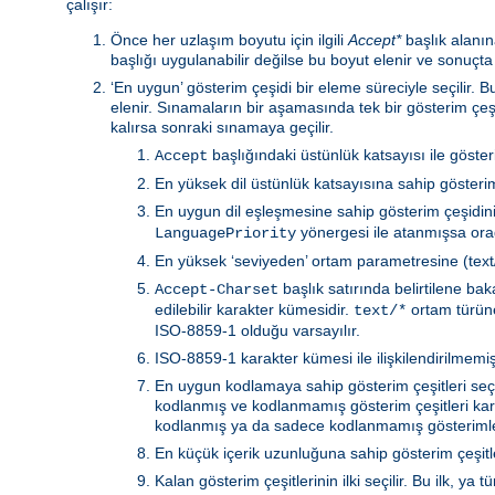
çalışır:
Önce her uzlaşım boyutu için ilgili
Accept*
başlık alanına
başlığı uygulanabilir değilse bu boyut elenir ve sonuçta
‘En uygun’ gösterim çeşidi bir eleme süreciyle seçilir.
elenir. Sınamaların bir aşamasında tek bir gösterim çeş
kalırsa sonraki sınamaya geçilir.
başlığındaki üstünlük katsayısı ile göste
Accept
En yüksek dil üstünlük katsayısına sahip gösterim 
En uygun dil eşleşmesine sahip gösterim çeşidin
yönergesi ile atanmışsa orad
LanguagePriority
En yüksek ‘seviyeden’ ortam parametresine (text/h
başlık satırında belirtilene b
Accept-Charset
edilebilir karakter kümesidir.
ortam türüne 
text/*
ISO-8859-1 olduğu varsayılır.
ISO-8859-1 karakter kümesi ile ilişkilendirilmemiş 
En uygun kodlamaya sahip gösterim çeşitleri seçili
kodlanmış ve kodlanmamış gösterim çeşitleri kar
kodlanmış ya da sadece kodlanmamış gösterimler
En küçük içerik uzunluğuna sahip gösterim çeşitler
Kalan gösterim çeşitlerinin ilki seçilir. Bu ilk, 