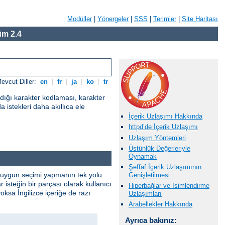
Modüller
|
Yönergeler
|
SSS
|
Terimler
|
Site Haritası
m 2.4
evcut Diller:
en
|
fr
|
ja
|
ko
|
tr
adığı karakter kodlaması, karakter
a istekleri daha akıllıca ele
İçerik Uzlaşımı Hakkında
httpd’de İçerik Uzlaşımı
Uzlaşım Yöntemleri
Üstünlük Değerleriyle
Oynamak
Şeffaf İçerik Uzlaşımının
. En uygun seçimi yapmanın tek yolu
Genişletilmesi
isteğin bir parçası olarak kullanıcı
Hiperbağlar ve İsimlendirme
yoksa İngilizce içeriğe de razı
Uzlaşımları
Arabellekler Hakkında
Ayrıca bakınız: