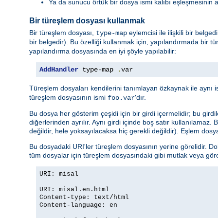
Ya da sunucu örtük bir dosya ismi kalıbı eşleşmesinin 
Bir türeşlem dosyası kullanmak
Bir türeşlem dosyası,
eylemcisi ile ilişkili bir belg
type-map
bir belgedir). Bu özelliği kullanmak için, yapılandırmada bir tü
yapılandırma dosyasında en iyi şöyle yapılabilir:
AddHandler
 type-map 
.
var
Türeşlem dosyaları kendilerini tanımlayan özkaynak ile aynı i
türeşlem dosyasının ismi
'dır.
foo.var
Bu dosya her gösterim çeşidi için bir girdi içermelidir; bu girdi
diğerlerinden ayrılır. Aynı girdi içinde boş satır kullanılamaz.
değildir, hele yoksayılacaksa hiç gerekli değildir). Eşlem dosya
Bu dosyadaki URI'ler türeşlem dosyasının yerine görelidir. Do
tüm dosyalar için türeşlem dosyasındaki gibi mutlak veya göreli 
URI: misal
URI: misal.en.html
Content-type: text/html
Content-language: en