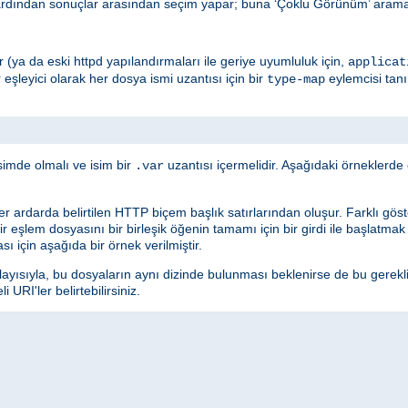
ardından sonuçlar arasından seçim yapar; buna ‘Çoklu Görünüm’ araması
edir (ya da eski httpd yapılandırmaları ile geriye uyumluluk için,
applicat
r eşleyici olarak her dosya ismi uzantısı için bir
eylemcisi tan
type-map
simde olmalı ve isim bir
uzantısı içermelidir. Aşağıdaki örneklerd
.var
ler ardarda belirtilen HTTP biçem başlık satırlarından oluşur. Farklı göster
 Bir eşlem dosyasını bir birleşik öğenin tamamı için bir girdi ile başlatma
sı için aşağıda bir örnek verilmiştir.
layısıyla, bu dosyaların aynı dizinde bulunması beklenirse de bu gerekl
URI'ler belirtebilirsiniz.