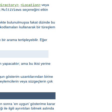
,
veya
Directory>
<Location>
k
seçeneğini etkin
MultiViews
stekte bulunulmuşsa fakat dizinde bu
e kodlamaları kullanarak bir türeşlem
 bir arama tertipleyebilir. Eğer
 yapacaktır; ama bu ikisi yerine
gun gösterim uzantılarından birine
 eylemcilerin veya süzgeçlerin çok
kten sonra ‘en uygun’ gösterime karar
ile ilgili ayrıntıları bilmek aslında