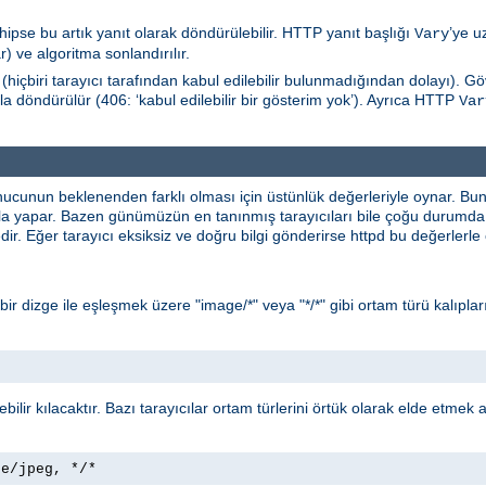
hipse bu artık yanıt olarak döndürülebilir. HTTP yanıt başlığı
’ye u
Vary
) ve algoritma sonlandırılır.
(hiçbiri tarayıcı tarafından kabul edilebilir bulunmadığından dolayı). 
la döndürülür (406: ‘kabul edilebilir bir gösterim yok’). Ayrıca HTTP
Var
nucunun beklenenden farklı olması için üstünlük değerleriyle oynar. B
yla yapar. Bazen günümüzün en tanınmış tarayıcıları bile çoğu durumda 
ir. Eğer tarayıcı eksiksiz ve doğru bilgi gönderirse httpd bu değerlerl
* bir dizge ile eşleşmek üzere "image/*" veya "*/*" gibi ortam türü kalıpları
lebilir kılacaktır. Bazı tarayıcılar ortam türlerini örtük olarak elde etmek
ge/jpeg, */*