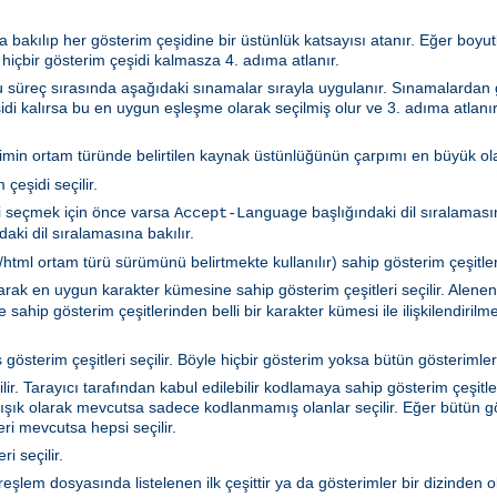
 bakılıp her gösterim çeşidine bir üstünlük katsayısı atanır. Eğer boyutla
 hiçbir gösterim çeşidi kalmasza 4. adıma atlanır.
 Bu süreç sırasında aşağıdaki sınamalar sırayla uygulanır. Sınamalarda
idi kalırsa bu en uygun eşleşme olarak seçilmiş olur ve 3. adıma atlanır
rimin ortam türünde belirtilen kaynak üstünlüğünün çarpımı en büyük olan
çeşidi seçilir.
i seçmek için önce varsa
başlığındaki dil sıralamasın
Accept-Language
aki dil sıralamasına bakılır.
tml ortam türü sürümünü belirtmekte kullanılır) sahip gösterim çeşitleri 
akarak en uygun karakter kümesine sahip gösterim çeşitleri seçilir. Ale
sahip gösterim çeşitlerinden belli bir karakter kümesi ile ilişkilendiril
gösterim çeşitleri seçilir. Böyle hiçbir gösterim yoksa bütün gösterimler 
r. Tarayıcı tarafından kabul edilebilir kodlamaya sahip gösterim çeşitler
ışık olarak mevcutsa sadece kodlanmamış olanlar seçilir. Eğer bütün gö
i mevcutsa hepsi seçilir.
i seçilir.
ya türeşlem dosyasında listelenen ilk çeşittir ya da gösterimler bir dizind