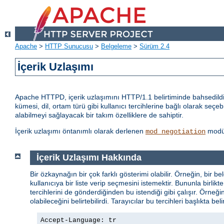
Apache
>
HTTP Sunucusu
>
Belgeleme
>
Sürüm 2.4
İçerik Uzlaşımı
Apache HTTPD, içerik uzlaşımını HTTP/1.1 belirtiminde bahsedildiği
kümesi, dil, ortam türü gibi kullanıcı tercihlerine bağlı olarak seçeb
alabilmeyi sağlayacak bir takım özelliklere de sahiptir.
İçerik uzlaşımı öntanımlı olarak derlenen
modül
mod_negotiation
İçerik Uzlaşımı Hakkında
Bir özkaynağın bir çok farklı gösterimi olabilir. Örneğin, bir be
kullanıcıya bir liste verip seçmesini istemektir. Bununla birl
tercihlerini de gönderdiğinden bu istendiği gibi çalışır. Örneği
olabileceğini belirtebilirdi. Tarayıcılar bu tercihleri başlıkta bel
Accept-Language: tr