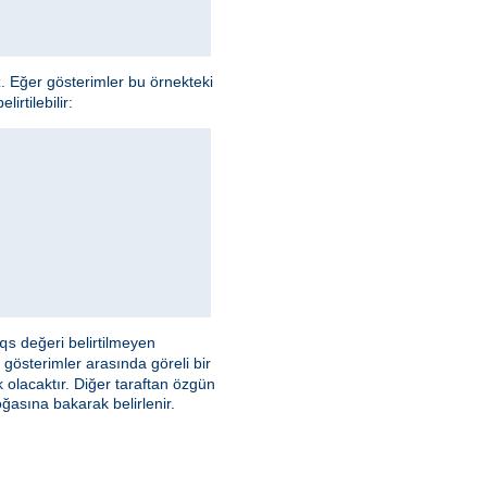
z. Eğer gösterimler bu örnekteki
irtilebilir:
değeri belirtilmeyen
qs
 gösterimler arasında göreli bir
olacaktır. Diğer taraftan özgün
asına bakarak belirlenir.