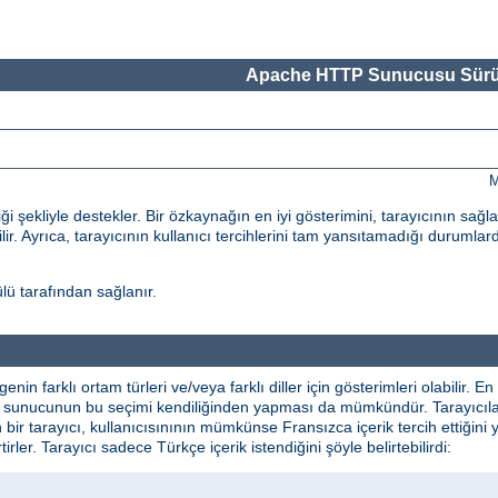
Apache HTTP Sunucusu Sürü
M
 şekliyle destekler. Bir özkaynağın en iyi gösterimini, tarayıcının sağl
ilir. Ayrıca, tarayıcının kullanıcı tercihlerini tam yansıtamadığı durumlard
ü tarafından sağlanır.
lgenin farklı ortam türleri ve/veya farklı diller için gösterimleri olabilir
ikte sunucunun bu seçimi kendiliğinden yapması da mümkündür. Tarayıcılar 
n bir tarayıcı, kullanıcısınının mümkünse Fransızca içerik tercih ettiğini 
irtirler. Tarayıcı sadece Türkçe içerik istendiğini şöyle belirtebilirdi: