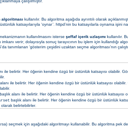
çıklanmaya çalışılmıştır.
 algoritması
kullanılır. Bu algoritma aşağıda ayrıntılı olarak açıklanmış
üstünlük katsayılarıyla ‘oynar’. httpd’nin bu katsayılarla oynama işini na
 mekanizmanın kullanılmasını isterse
şeffaf içerik uzlaşımı
kullanılır. 
mkanı verir; dolayısıyla sonuç tarayıcının bu işlem için kullandığı algo
’da tanımlanan ‘gösterim çeşidini uzaktan seçme algoritması’nın çalıştırı
nı ile belirtir. Her öğenin kendine özgü bir üstünlük katsayısı olabilir. G
ir.
alanı ile belirtir. Her öğenin kendine özgü bir üstünlük katsayısı olabilir.
abilir.
başlık alanı ile belirtir. Her öğenin kendine özgü bir üstünlük katsayısı ola
başlık alanı ile belirtir. Her öğenin kendine özgü bir üstünlük katsay
arset
arak belirtebilirler.
a) seçmek için aşağıdaki algoritmayı kullanabilir. Bu algoritma pek de ya