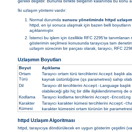
gerekli değildir. Bununla birlikte belgenin kalanında bu konu a
İki uzlaşım yöntemi vardır:
Normal durumda
sunucu yönetiminde httpd uzlaşım
httpd, en iyi sonuca ulaşmak için bazen belli boyutların 
açıklanmıştır.
İstemci bu işlem için özellikle RFC 2295’te tanımlanan
gösterimin seçilmesi konusunda tarayıcıya tam denetim i
uzlaşım sürecinin bir parçası olarak, tarayıcı, RFC 2296
Uzlaşımın Boyutları
Boyut
Açıklama
Ortam
Tarayıcı ortam türü tercihlerini
başlık ala
Accept
Türü
kaynak üstünlüğüne (
parametresi) sahip olabil
qs
Dil
Tarayıcı dil tercihlerini
başlık 
Accept-Language
olabileceği gibi hiç bir dille ilişkilendirimemiş de ol
Kodlama
Tarayıcı kodlama tercihlerini
Accept-Encoding
Karakter
Tarayıcı karakter kümesi tercihlerini
Accept-Ch
Kümesi
karakter kümesini ortam türünün bir parametresi ol
httpd Uzlaşım Algoritması
httpd, tarayıcıya döndürülecek en uygun gösterim çeşidini (vars