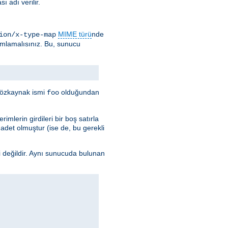
 adı verilir.
MIME türü
nde
ion/x-type-map
ımlamalısınız. Bu, sunucu
e özkaynak ismi
olduğundan
foo
imlerin girdileri bir boş satırla
k adet olmuştur (ise de, bu gerekli
i değildir. Aynı sunucuda bulunan