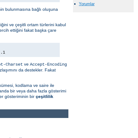
Yorumlar
minin bulunmasına bağlı oluşuna
ini ve çeşitli ortam türlerini kabul
rcih ettiğini fakat başka çare
0.1
ve
pt-Charset
Accept-Encoding
zlaşımını da destekler. Fakat
kümesi, kodlama ve saire ile
 anda bir veya daha fazla gösterimi
r gösteriminin bir
çeşitlilik