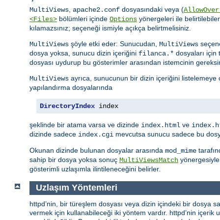
,
dosyasındaki veya (
MultiViews
apache2.conf
AllowOver
bölümleri içinde
yönergeleri ile belirtilebile
<Files>
Options
kılamazsınız; seçeneği ismiyle açıkça belirtmelisiniz.
şöyle etki eder: Sunucudan,
seçene
MultiViews
MultiViews
dosya yoksa, sunucu dizin içeriğini
dosyaları için 
filanca.*
dosyası uydurup bu gösterimler arasından istemcinin gereksi
ayrıca, sunucunun bir dizin içeriğini listelemeye
MultiViews
yapılandırma dosyalarında
DirectoryIndex
 index
şeklinde bir atama varsa ve dizinde
ve
index.html
index.h
dizinde sadece
mevcutsa sunucu sadece bu dosyay
index.cgi
Okunan dizinde bulunan dosyalar arasında
tarafın
mod_mime
sahip bir dosya yoksa sonuç
yönergesiyle 
MultiViewsMatch
gösterimli uzlaşımla ilintileneceğini belirler.
Uzlaşım Yöntemleri
httpd’nin, bir türeşlem dosyası veya dizin içindeki bir dosya sa
vermek için kullanabileceği iki yöntem vardır. httpd’nin içerik uz