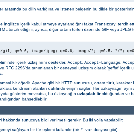
ller arasında bu dilin varlığına ve istenen belgenin bu dilde bir gösteri
İngilizce içerik kabul etmeye ayarlandığını fakat Fransızcayı tercih ettiğ
TML tercih ettiğini, ayrıca, diğer ortam türleri üzerinde GIF veya JPEG te
e/gif; q=0.6, image/jpeg; q=0.6, image/*; q=0.5, */*; q=
timinde’ içerik uzlaşımını destekler.
,
,
Accept
Accept-Language
Acce
ve RFC 2296’da tanımlanan bir deneysel uzlaşım olarak ‘şeffaf’ içerik u
z.
msal bir öğedir. Apache gibi bir HTTP sunucusu, ortam türü, karakter 
naklara kendi isim alanları dahilinde erişim sağlar. Her özkaynağın aynı
 sayıda gösterim mevcutsa, bu özkaynağın
uzlaşılabilir
olduğundan ve he
ndığından bahsedilebilir.
i hakkında sunucuya bilgi verilmesi gerekir. Bu iki yolla yapılabilir:
şmeyi sağlayan bir tür eşlemi kullanılır (bir
dosyası gibi).
*.var