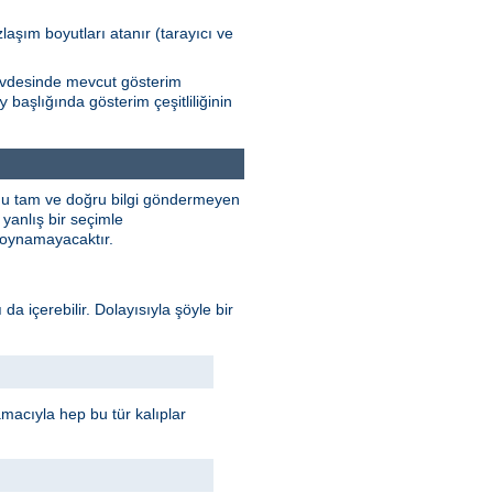
zlaşım boyutları atanır (tarayıcı ve
Gövdesinde mevcut gösterim
başlığında gösterim çeşitliliğinin
y
unu tam ve doğru bilgi göndermeyen
yanlış bir seçimle
e oynamayacaktır.
 da içerebilir. Dolayısıyla şöyle bir
 amacıyla hep bu tür kalıplar