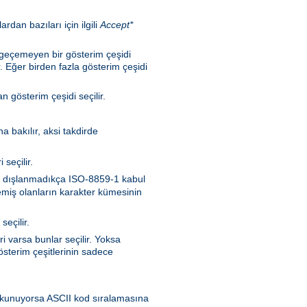
rdan bazıları için ilgili
Accept*
n geçemeyen bir gösterim çeşidi
. Eğer birden fazla gösterim çeşidi
 gösterim çeşidi seçilir.
a bakılır, aksi takdirde
seçilir.
nen dışlanmadıkça ISO-8859-1 kabul
memiş olanların karakter kümesinin
seçilir.
i varsa bunlar seçilir. Yoksa
sterim çeşitlerinin sadece
en okunuyorsa ASCII kod sıralamasına