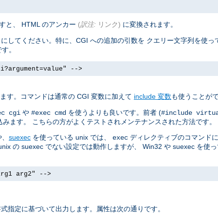
と、 HTML のアンカー
(
訳注:
リンク)
に変換されます。
にしてください。特に、CGI への追加の引数を クエリー文字列を使
です。
gi?argument=value" -->
ます。コマンドは通常の CGI 変数に加えて
include 変数
も使うことが
や
を使うよりも良いです。前者 (
ec cgi
#exec cmd
#include virtu
込みます。 こちらの方がよくテストされメンテナンスされた方法です。
や、
suexec
を使っている unix では、
ディレクティブのコマンドに
exec
の suexec でない設定では動作しますが、 Win32 や suexec を使
arg1 arg2" -->
書式指定に基づいて出力します。属性は次の通りです。