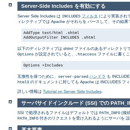
Server-Side Includes を有効にする
Server Side Includes は
フィルタ
により実装されていま
INCLUDES
ィレクティブでは Apache がそれらを パースして、その
AddType text/html .shtml
AddOutputFilter INCLUDES .shtml
以下のディレクティブは shtml ファイルのあるディレクトリ
が設定されていると、
ファイルに書くこ
Options
.htaccess
Options +Includes
互換性を保つために、
ハンドラ
も INCLU
server-parsed
のドキュメントに対しても Apache は INCLUDES
html3
詳しい情報は
Tutorial on Server Side Includes
.
サーバサイドインクルード (SSI) での PATH_I
SSI で処理されるファイルはデフォルトでは
(後
PATH_INFO
付きのリクエストを受け入れるようにサーバを 
PATH_INFO