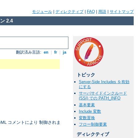
モジュール
|
ディレクティブ
|
FAQ
|
用語
|
サイトマップ
 2.4
翻訳済み言語:
en
|
fr
|
ja
トピック
Server-Side Includes を有効
にする
サーバサイドインクルード
(SSI) での PATH_INFO
基本要素
Include 変数
変数置換
ML コメントにより 制御されま
フロー制御要素
ディレクティブ