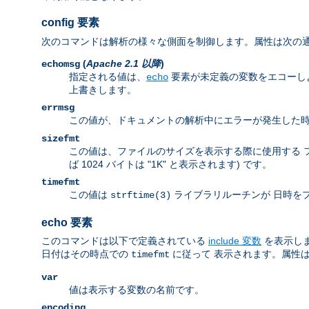
config 要素
次のコマンドは解析の様々な側面を制御します。属性は次の
(
Apache 2.1 以降
)
echomsg
指定される値は、
要素が未定義の変数をエコーし
echo
上書きします。
errmsg
この値が、ドキュメントの解析中にエラーが発生した時
sizefmt
この値は、ファイルのサイズを表示する際に使用する 
ば 1024 バイトは "1K" と表示されます) です。
timefmt
この値は
ライブラリルーチンが 日時を
strftime(3)
echo 要素
このコマンドは以下で定義されている
include 変数
を表示し
日付はその時点での
に従って 表示されます。属性
timefmt
var
値は表示する変数の名前です。
encoding