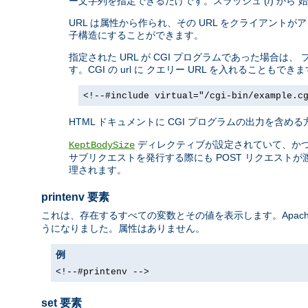
ー文字列を指定できるだけです。スラッシュ (/) か
URL は属性から作られ、その URL をクライアン
子構造にすることができます。
指定された URL が CGI プログラムであった場合
す。CGI の url に クエリー URL を入れることもでき
<!--#include virtual="/cgi-bin/example.c
HTML ドキュメントに CGI プログラムの出力を含め
ディレクティブが設定されていて、か
KeptBodySize
サブリクエストを発行する際にも POST リクエストが
理されます。
printenv 要素
これは、存在するすべての変数とその値を表示します。Apache
うになりました。属性はありません。
例
<!--#printenv -->
set 要素