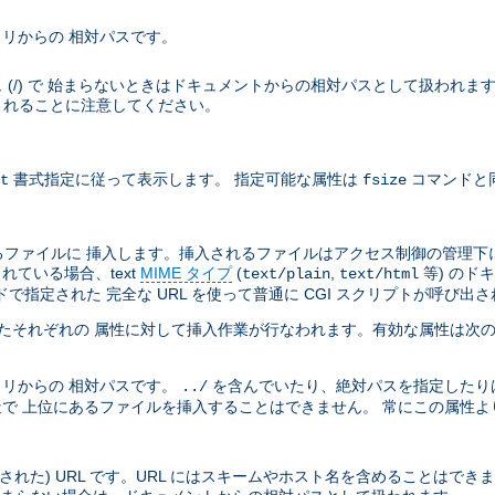
リからの 相対パスです。
ラッシュ (/) で 始まらないときはドキュメントからの相対パスとして扱われま
トされることに注意してください。
書式指定に従って表示します。 指定可能な属性は
コマンドと
t
fsize
ファイルに 挿入します。挿入されるファイルはアクセス制御の管理下
れている場合、text
MIME タイプ
(
,
等) のド
text/plain
text/html
指定された 完全な URL を使って普通に CGI スクリプトが呼び出
えられたそれぞれの 属性に対して挿入作業が行なわれます。有効な属性は次
リからの 相対パスです。
を含んでいたり、絶対パスを指定したり
../
で 上位にあるファイルを挿入することはできません。 常にこの属性よ
された) URL です。URL にはスキームやホスト名を含めることはでき