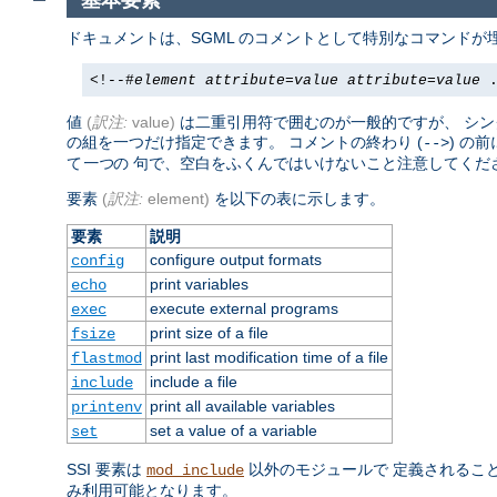
基本要素
ドキュメントは、SGML のコメントとして特別なコマンドが埋
<!--#
element
attribute
=
value
attribute
=
value
.
値
(
訳注:
value)
は二重引用符で囲むのが一般的ですが、 シングル
の組を一つだけ指定できます。 コメントの終わり (
) の
-->
て
一つ
の 句で、空白をふくんではいけないこと注意してくだ
要素
(
訳注:
element)
を以下の表に示します。
要素
説明
configure output formats
config
print variables
echo
execute external programs
exec
print size of a file
fsize
print last modification time of a file
flastmod
include a file
include
print all available variables
printenv
set a value of a variable
set
SSI 要素は
以外のモジュールで 定義されるこ
mod_include
み利用可能となります。