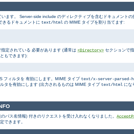
す。 Server-side include のディレクティブを含むドキュメントの
結果できるドキュメントに
の MIME タイプを割り当てます:
text/html
で指定されている 必要があります (通常は
セクションで
<Directory>
ともできます):
DES フィルタを 有効にします。MIME タイプ
text/x-server-parsed-h
 フィルタを有効にします (出力されるものは MIME タイプ
にな
text/html
NFO
続のパス名情報) 付きのリクエストを受け入れなくなりました。
AcceptP
設定できます。