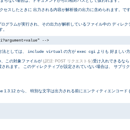
ら 始まらない場合は、ドキュメントからの相対パスとして扱われます。
トがアクセスしたときに 出力される内容が解析後の出力に含められます。で
は、 プログラムが実行され、その出力が解析しているファイル中の ディレ
ます。
gi?argument=value" -->
る方法としては、
の方が
よりも 好ましい
include virtual
exec cgi
つ、この対象ファイルが
(
訳注:
POST リクエストを)
受け入れできるなら、
渡されます。 このディレクティブが設定されていない場合は、 サブリク
 1.3.12 から、 特別な文字は出力される前にエンティティエンコード 