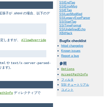
SSIEndTag
SSIErrorMsg
SSIETag
拡張子が .shtml の場合、以下のデ
SSILastModified
SSILegacyExprParser
SSIStartTag
SSITimeFormat
SSIUndefinedEcho
XBitHack
指定しますが、
AllowOverride
Bugfix checklist
httpd changelog
Known issues
Report a bug
や
tml
text/x-server-parsed-
参照
ります)。
Options
AcceptPathInfo
フィルタ
SSI チュートリアル
コメント
ディレクティブで
athInfo