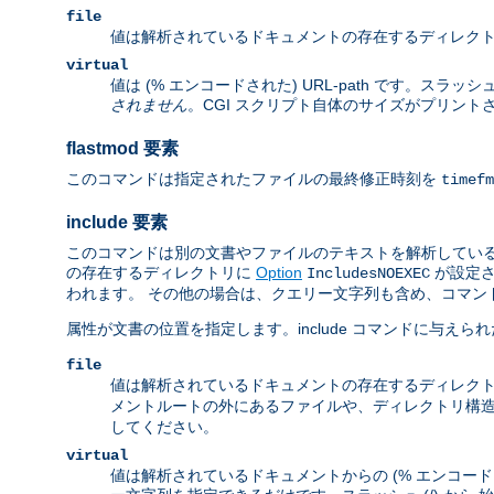
file
値は解析されているドキュメントの存在するディレクト
virtual
値は (% エンコードされた) URL-path です。ス
されません
。CGI スクリプト自体のサイズがプリン
flastmod 要素
このコマンドは指定されたファイルの最終修正時刻を
timefm
include 要素
このコマンドは別の文書やファイルのテキストを解析している
の存在するディレクトリに
Option
が設定さ
IncludesNOEXEC
われます。 その他の場合は、クエリー文字列も含め、コマンドで
属性が文書の位置を指定します。include コマンドに与
file
値は解析されているドキュメントの存在するディレクト
メントルートの外にあるファイルや、ディレクトリ構造
してください。
virtual
値は解析されているドキュメントからの (% エンコード