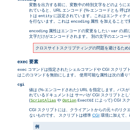
変数を出力する前に、変数中の特別文字をどのようにエ
れていると、URL エンコード (%-エンコードとも 呼
トは
に設定されています。これはエンティティエ
entity
を行ないます。これは
属性 を加えることで
encoding
属性はエンコードの変更をしたい
の
前
encoding
var
文字だけがエンコードされます。 別の文字のエンコー
クロスサイトスクリプティングの問題を避けるため
exec 要素
コマンドは指定されたシェルコマンドや CGI スクリプ
exec
はこのコマンドを無効にします。 使用可能な属性は次の通り
cgi
値は (%-エンコードされた) URL を指定します。パ
れているドキュメントは サーバが CGI スクリプトと
(
や
によって) CGI
ScriptAlias
Option
ExecCGI
CGI スクリプトには、クライアントからの元々のリク
ない
ものです。 スクリプトは標準
CGI
環境に加えて、i
例