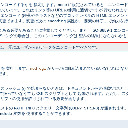
ンコードするかを 指定します。
に設定されていると、エンコー
none
ばれています。これはリンク等の URL の使用に適切です) が 行なわれま
ンコード (段落やテキストなどのブロックレベルの HTML エレメント
変更できます。変更は次の
属性か、 要素の終了まで効力を
encoding
に
ある必要があることに注意してください。 また、ISO-8859-1 エン
ディングの場合は、このエンコーディングは 望みの結果にならないかも
に、
常に
ユーザからのデータをエンコードすべきです。
トを 実行します。
がサーバに組み込まれているいなければ な
mod_cgi
です。
スが スラッシュ (/) で始まらないときは、ドキュメントからの 相対パ
して扱っていなくても CGI スクリプトとして 起動されます。ただし、
 スクリプトの使用が許可されている必要があります。
エストの
とクエリー文字列 (
) が渡されます。
PATH_INFO
QUERY_STRING
nclude 変数を 使用することができます。