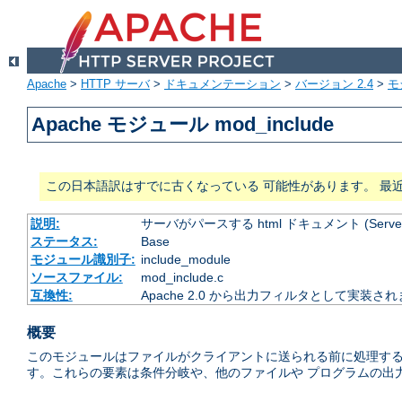
Apache
>
HTTP サーバ
>
ドキュメンテーション
>
バージョン 2.4
>
モ
Apache モジュール mod_include
この日本語訳はすでに古くなっている 可能性があります。 最
説明:
サーバがパースする html ドキュメント (Server Si
ステータス:
Base
モジュール識別子:
include_module
ソースファイル:
mod_include.c
互換性:
Apache 2.0 から出力フィルタとして実装さ
概要
このモジュールはファイルがクライアントに送られる前に処理する
す。これらの要素は条件分岐や、他のファイルや プログラムの出