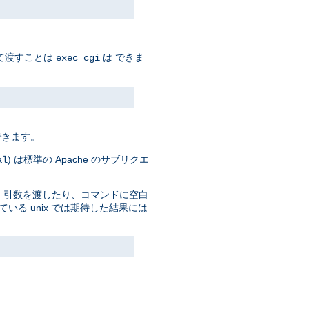
って渡すことは
は できま
exec cgi
できます。
) は標準の Apache のサブリクエ
al
 引数を渡したり、コマンドに空白
っている unix では期待した結果には