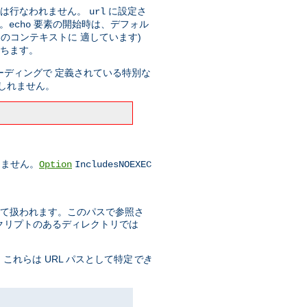
ドは行なわれません。
に設定さ
url
す。
要素の開始時は、デフォル
echo
のコンテキストに 適しています)
持ちます。
コーディングで 定義されている特別な
しれません。
りません。
Option
IncludesNOEXEC
スとして扱われます。このパスで参照さ
スクリプトのあるディレクトリでは
 これらは URL パスとして特定
でき