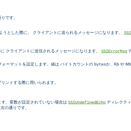
通りです。
ようとした際に、 クライアントに送られるメッセージになります。
SSI
に クライアントに送信されるメッセージになります。
SSIErrorMsg
フォーマットを設定します。値は バイトカウントの
か、Kb や 
bytes
プリントする際に用いられます。
ます。変数が設定されていない場合は
ディレクティ
SSIUndefinedEcho
は次の通りです。