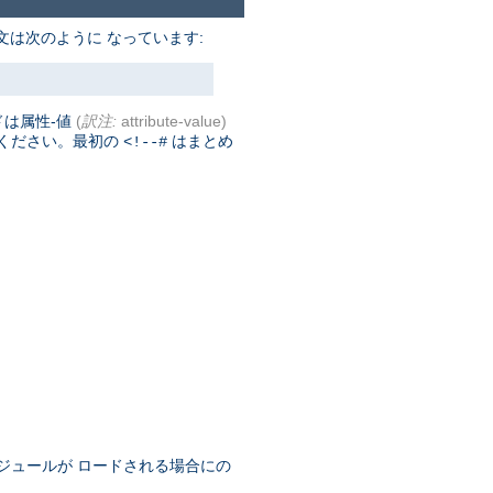
文は次のように なっています:
ドは属性-値
(
訳注:
attribute-value)
てください。最初の
はまとめ
<!--#
ジュールが ロードされる場合にの