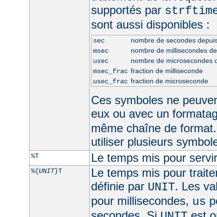
supportés par
strftim
sont aussi disponibles :
nombre de secondes depui
sec
nombre de millisecondes d
msec
nombre de microsecondes 
usec
fraction de milliseconde
msec_frac
fraction de microseconde
usec_frac
Ces symboles ne peuven
eux ou avec un formata
même chaîne de format.
utiliser plusieurs symbo
Le temps mis pour servir
%T
Le temps mis pour traite
%{
UNIT
}T
définie par
. Les va
UNIT
pour millisecondes,
p
us
secondes. Si
est om
UNIT