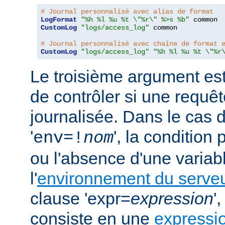
# Journal personnalisé avec alias de format
LogFormat
"%h %l %u %t \"%r\" %>s %b"
CustomLog
"logs/access_log"
 common

# Journal personnalisé avec chaîne de format 
CustomLog
"logs/access_log"
"%h %l %u %t \"%r
Le troisième argument est
de contrôler si une requêt
journalisée. Dans le cas 
'
', la condition
env=!
nom
ou l'absence d'une variabl
l'
environnement du serve
clause 'expr=
expression
'
consiste en une
expressi