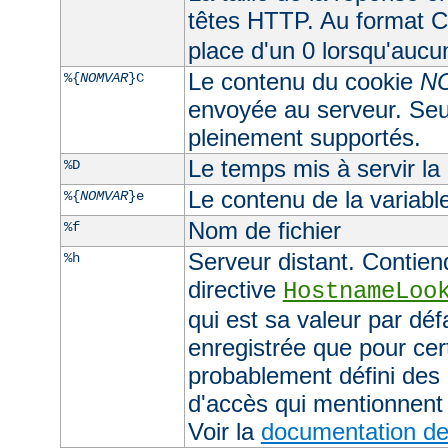
têtes HTTP. Au format CL
place d'un 0 lorsqu'aucu
Le contenu du cookie
N
%{
NOMVAR
}C
envoyée au serveur. Seul
pleinement supportés.
Le temps mis à servir la
%D
Le contenu de la variab
%{
NOMVAR
}e
Nom de fichier
%f
Serveur distant. Contiend
%h
directive
HostnameLoo
qui est sa valeur par déf
enregistrée que pour cer
probablement défini des 
d'accès qui mentionnent 
Voir la
documentation de