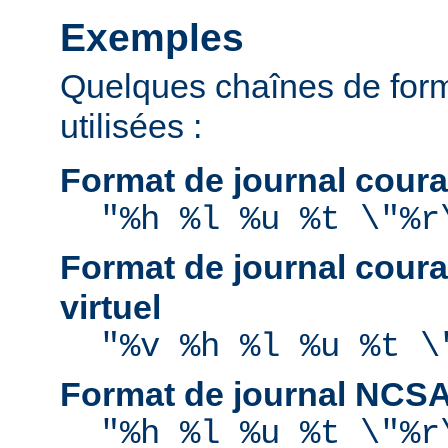
Exemples
Quelques chaînes de for
utilisées :
Format de journal coura
"%h %l %u %t \"%r
Format de journal coura
virtuel
"%v %h %l %u %t \
Format de journal NCS
"%h %l %u %t \"%r