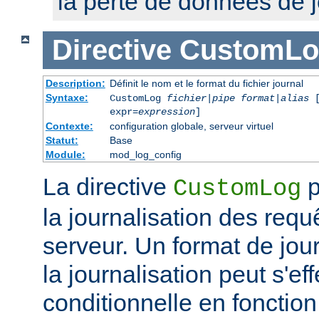
la perte de données de j
Directive
CustomLo
Description:
Définit le nom et le format du fichier journal
Syntaxe:
CustomLog
fichier
|
pipe
format
|
alias
[
expr=
expression
]
Contexte:
configuration globale, serveur virtuel
Statut:
Base
Module:
mod_log_config
La directive
p
CustomLog
la journalisation des req
serveur. Un format de journ
la journalisation peut s'e
conditionnelle en fonctio