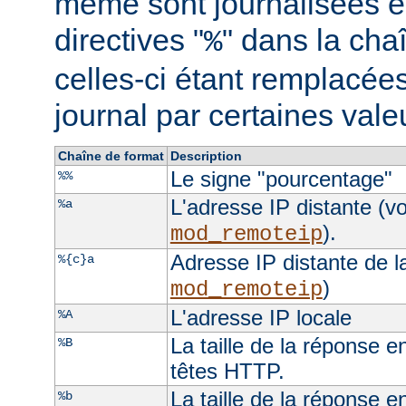
même sont journalisées e
directives "
" dans la cha
%
celles-ci étant remplacées
journal par certaines val
Chaîne de format
Description
Le signe "pourcentage"
%%
L'adresse IP distante (vo
%a
).
mod_remoteip
Adresse IP distante de l
%{c}a
)
mod_remoteip
L'adresse IP locale
%A
La taille de la réponse e
%B
têtes HTTP.
La taille de la réponse e
%b