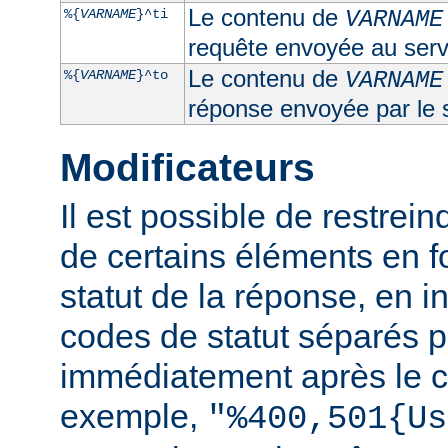
Le contenu de
%{
VARNAME
}^ti
VARNAME
requête envoyée au serv
Le contenu de
%{
VARNAME
}^to
VARNAME
réponse envoyée par le 
Modificateurs
Il est possible de restrein
de certains éléments en f
statut de la réponse, en i
codes de statut séparés p
immédiatement après le c
exemple,
"%400,501{Us