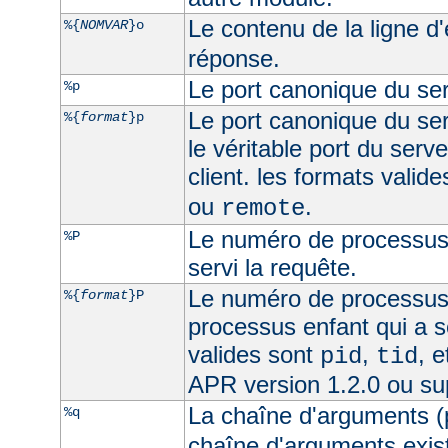
Le contenu de la ligne d
%{
NOMVAR
}o
réponse.
Le port canonique du ser
%p
Le port canonique du ser
%{
format
}p
le véritable port du serve
client. les formats valid
ou
.
remote
Le numéro de processus 
%P
servi la requête.
Le numéro de processus
%{
format
}P
processus enfant qui a s
valides sont
,
, 
pid
tid
APR version 1.2.0 ou su
La chaîne d'arguments (
%q
chaîne d'arguments exist