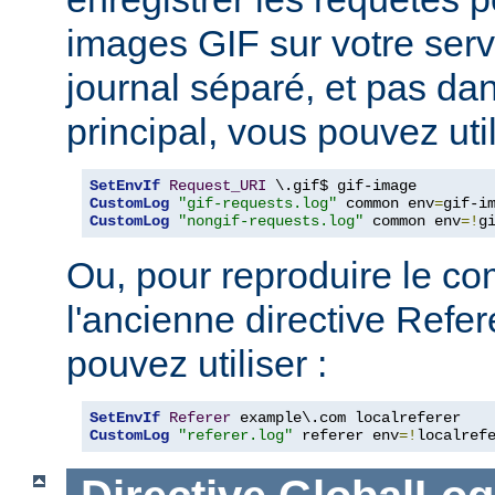
images GIF sur votre serv
journal séparé, et pas dan
principal, vous pouvez util
SetEnvIf
Request_URI
CustomLog
"gif-requests.log"
 common env
=
CustomLog
"nongif-requests.log"
 common env
=!
g
Ou, pour reproduire le c
l'ancienne directive Refe
pouvez utiliser :
SetEnvIf
Referer
CustomLog
"referer.log"
 referer env
=!
localref