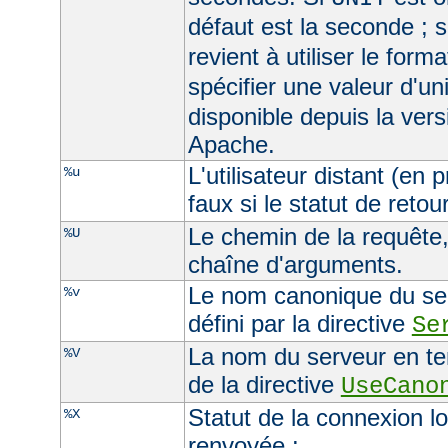
défaut est la seconde ; s
revient à utiliser le form
spécifier une valeur d'un
disponible depuis la ver
Apache.
L'utilisateur distant (en
%u
faux si le statut de retour
Le chemin de la requête, 
%U
chaîne d'arguments.
Le nom canonique du serv
%v
défini par la directive
Se
La nom du serveur en ten
%V
de la directive
UseCano
Statut de la connexion l
%X
renvoyée :