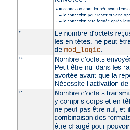
=
connexion abandonnée avant l'envoi
X
=
la connexion peut rester ouverte apr
+
=
la connexion sera fermée après l'en
-
Le nombre d'octets reçus
%I
les en-têtes, ne peut être
de
.
mod_logio
Nombre d'octets envoyés
%O
Peut être nul dans les r
avortée avant que la rép
Nécessite l'activation d
Nombre d'octets transmis
%S
y compris corps et en-t
ne peut pas être nul, et 
combinaison des format
être chargé pour pouvoir 