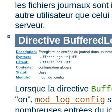
les fichiers journaux sont 
autre utilisateur que celu
serveur.
Directive
BufferedL
Description:
Enregistre les entrées du journal dans un tam
Syntaxe:
BufferedLogs On|Off
Défaut:
BufferedLogs Off
Contexte:
configuration globale
Statut:
Base
Module:
mod_log_config
Lorsque la directive
Buff
"on",
s
mod_log_config
nombreuses entrées du j