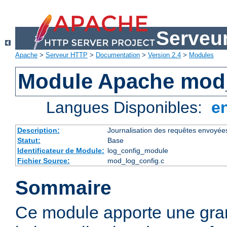
Serveu
Apache
>
Serveur HTTP
>
Documentation
>
Version 2.4
>
Modules
Module Apache mod
Langues Disponibles:
e
Description:
Journalisation des requêtes envoyée
Statut:
Base
Identificateur de Module:
log_config_module
Fichier Source:
mod_log_config.c
Sommaire
Ce module apporte une gra