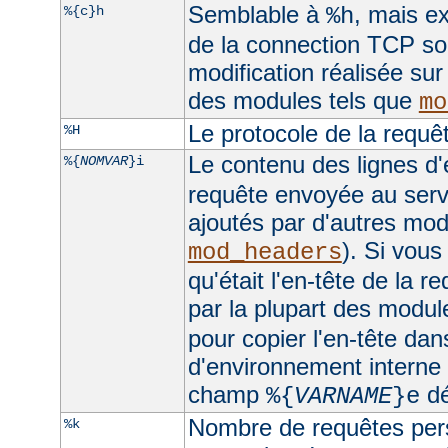
Semblable à
, mais ex
%{c}h
%h
de la connection TCP sou
modification réalisée sur
des modules tels que
mo
Le protocole de la requê
%H
Le contenu des lignes d'
%{
NOMVAR
}i
requête envoyée au serv
ajoutés par d'autres mo
). Si vous
mod_headers
qu'était l'en-tête de la r
par la plupart des module
pour copier l'en-tête dan
d'environnement interne e
champ
dé
%{
VARNAME
}e
Nombre de requêtes pers
%k