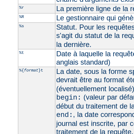
La première ligne de la 
%r
Le gestionnaire qui génèr
%R
Statut. Pour les requêtes 
%s
s'agit du statut de la req
la dernière.
Date à laquelle la requê
%t
anglais standard)
La date, sous la forme sp
%{
format
}t
devrait être au format é
(éventuellement localisé
(valeur par défau
begin:
début du traitement de l
, la date correspo
end:
journal est inscrite, par 
traitement de la requête