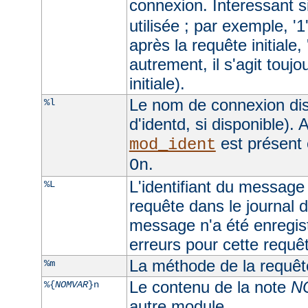
connexion. Interessant si
utilisée ; par exemple, '1
après la requête initiale, 
autrement, il s'agit toujo
initiale).
Le nom de connexion dis
%l
d'identd, si disponible). A
est présent 
mod_ident
.
On
L'identifiant du message 
%L
requête dans le journal d
message n'a été enregist
erreurs pour cette requê
La méthode de la requêt
%m
Le contenu de la note
N
%{
NOMVAR
}n
autre module.